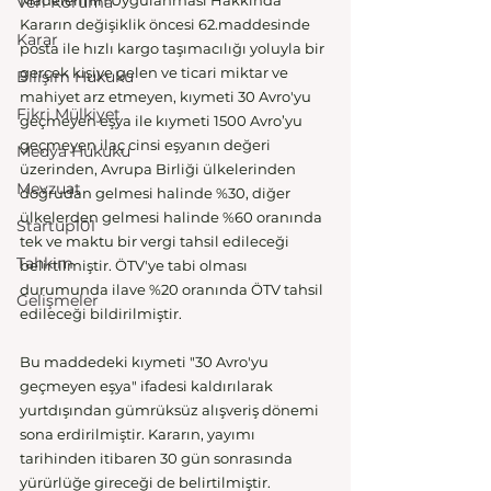
Madelerinin Uygulanması Hakkında 
Veri Koruma
Kararın değişiklik öncesi 62.maddesinde 
Karar
posta ile hızlı kargo taşımacılığı yoluyla bir 
gerçek kişiye gelen ve ticari miktar ve 
Bilişim Hukuku
mahiyet arz etmeyen, kıymeti 30 Avro'yu 
Fikri Mülkiyet
geçmeyen eşya ile kıymeti 1500 Avro’yu 
geçmeyen ilaç cinsi eşyanın değeri 
Medya Hukuku
üzerinden, Avrupa Birliği ülkelerinden 
Mevzuat
doğrudan gelmesi halinde %30, diğer 
ülkelerden gelmesi halinde %60 oranında 
Startup101
tek ve maktu bir vergi tahsil edileceği 
Tahkim
belirtilmiştir. ÖTV'ye tabi olması 
durumunda ilave %20 oranında ÖTV tahsil 
Gelişmeler
edileceği bildirilmiştir.
Bu maddedeki kıymeti "30 Avro'yu 
geçmeyen eşya" ifadesi kaldırılarak 
yurtdışından gümrüksüz alışveriş dönemi 
sona erdirilmiştir. Kararın, yayımı 
tarihinden itibaren 30 gün sonrasında 
yürürlüğe gireceği de belirtilmiştir.