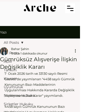
Yazı
All Posts
Bahar Şahin
All Posts
11 Oca
1 dakikada okunur
Gümrüksüz Alışverişe İlişkin
ADR
Değişiklik Kararı
Tahkim
7  Ocak 2026 tarih ve 33130 sayılı Resmi 
Kavram
Gazete'de yayımlanan "4458 sayılı Gümrük 
Kanununun Bazı Maddelerinin 
Uyumluluk
Uygulanması Hakkında Kararda Değişiklik 
Sözleşme Hukuku
Yapılmasına Dair Karar" yayımlandı. 
Şirketler Hukuku
4458 sayılı Gümrük Kanununun Bazı 