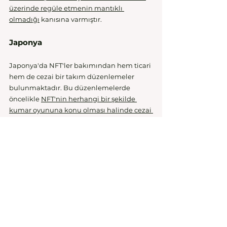
üzerinde regüle etmenin mantıklı 
olmadığı
 kanısına varmıştır. 
Japonya 
Japonya'da NFT'ler bakımından hem ticari 
hem de cezai bir takım düzenlemeler 
bulunmaktadır. Bu düzenlemelerde 
öncelikle 
NFT'nin herhangi bir şekilde 
kumar oyununa konu olması halinde cezai 
yaptırımın uygulanacağı
 belirtilmiştir. 
Bunun yanında 
yatırım, kripto varlık ve 
diğer ticari konular bakımından
 bir dizi 
regülasyona tabidir. 
ABD 
ABD, 
dijital varlıkları vergi kapsamında 
açıklamış ve beyanlarda dijital varlıklar 
kapsamında NFT'lerin de yer alması