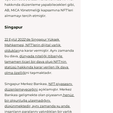
hakkında düzenleme yapabilecekleri gibi, 
AB, MiCA Yönetmeliği kapsamına NFT'leri 
almamayı tercih etmiştir.  
Singapur
22 Eylül 2022'de Singapur Yüksek 
Mahkemesi, NFT'lerin dijital varlık 
oldukları
na karar vermiştir. Aynı zamanda 
bu dava, 
d
ünyada niteliği itibariyle 
tamamen ticari bir dava olup NFT'nin 
statüsü hakkında karar verilen ilk dava 
olma özelliği
ni taşımaktadır. 
Singapur Merkez Bankası, 
NFT piyasasını 
düzenlemeyeceğini
 açıklamıştır. Merkez 
Bankası gelişmekte olan piyasanın
 henüz 
bir olgunluğa ulaşmadığını 
düşünmektedir, aynı zamanda şu anda 
insanların paralarını yatırdıkları bir varlık 