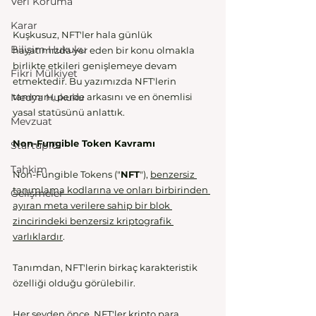
Veri Koruma
Karar
Kuşkusuz, NFT'ler hala günlük 
Bilişim Hukuku
hayatımızda yer eden bir konu olmakla 
birlikte etkileri genişlemeye devam 
Fikri Mülkiyet
etmektedir. Bu yazımızda NFT'lerin 
Medya Hukuku
tanımını, perde arkasını ve en önemlisi 
yasal statüsünü anlattık.
Mevzuat
Non-Fungible Token Kavramı 
Startup101
Tahkim
Non-Fungible Tokens ("
NFT
"), 
benzersiz 
tanımlama kodlarına ve onları birbirinden 
Gelişmeler
ayıran meta verilere sahip bir blok 
zincirindeki benzersiz kriptografik 
varlıklardır
.
Tanımdan, NFT'lerin birkaç karakteristik 
özelliği olduğu görülebilir. 
Her şeyden önce, NFT'ler kripto para 