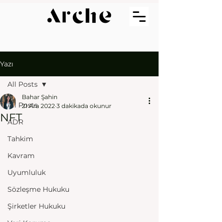
Yazı
All Posts
Bahar Şahin
All Posts
21 Ara 2022
3 dakikada okunur
NFT
ADR
Tahkim
Kavram
Uyumluluk
Sözleşme Hukuku
Şirketler Hukuku