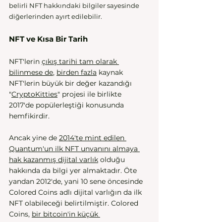
belirli NFT hakkındaki bilgiler sayesinde 
diğerlerinden ayırt edilebilir. 
NFT ve Kısa Bir Tarih 
NFT'lerin 
çıkış tarihi tam olarak 
bilinmese de
, 
birden
fazla
 kaynak 
NFT'lerin büyük bir değer kazandığı 
"
CryptoKitties
" projesi ile birlikte 
2017'de popülerleştiği konusunda 
hemfikirdir. 
Ancak yine de 
2014'te mint edilen 
Quantum'un ilk NFT unvanını almaya 
hak kazanmış dijital varlık
 olduğu 
hakkında da bilgi yer almaktadır. Öte 
yandan 2012'de, yani 10 sene öncesinde 
Colored Coins adlı dijital varlığın da ilk 
NFT olabileceği belirtilmiştir. Colored 
Coins, 
bir bitcoin'in küçük 