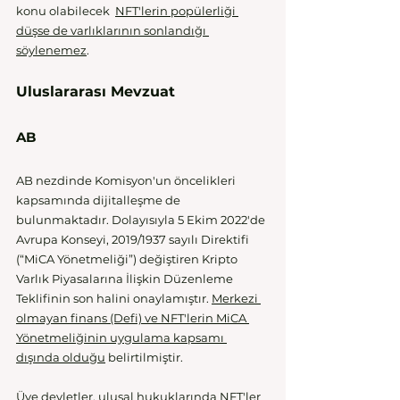
konu olabilecek  
NFT'lerin popülerliği 
düşse de varlıklarının sonlandığı 
söylenemez
. 
Uluslararası Mevzuat 
AB 
AB nezdinde Komisyon'un öncelikleri 
kapsamında dijitalleşme de 
bulunmaktadır. Dolayısıyla 5 Ekim 2022'de 
Avrupa Konseyi, 2019/1937 sayılı Direktifi 
(“MiCA Yönetmeliği”) değiştiren Kripto 
Varlık Piyasalarına İlişkin Düzenleme 
Teklifinin son halini onaylamıştır. 
Merkezi 
olmayan finans (Defi) ve NFT'lerin MiCA 
Yönetmeliğinin uygulama kapsamı 
dışında olduğu
 belirtilmiştir. 
Üye devletler, ulusal hukuklarında NFT'ler 