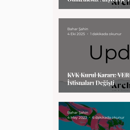
Bahar Şahin
4 Eki 2025
1 dakikada okunur
KVK Kurul Kararı: VER
İstisnaları Değişti
Bahar Şahin
4 May 2023
6 dakikada okunur