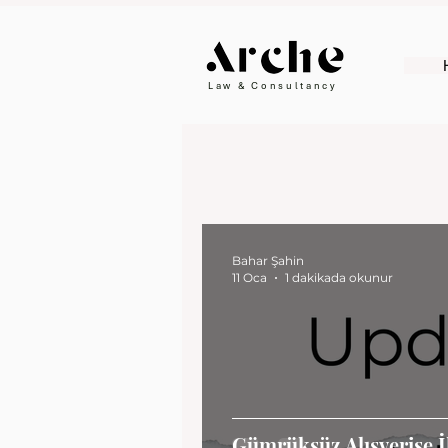
Law & Consultancy
Bahar Şahin
11 Oca
1 dakikada okunur
Gümrüksüz Alışverişe İl