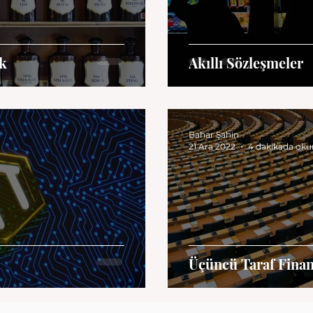
ık
Akıllı Sözleşmeler
Bahar Şahin
21 Ara 2022
4 dakikada oku
Üçüncü Taraf Fina