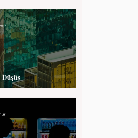
unur
: Düşüş
nur