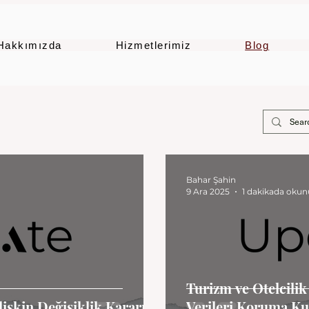
Hakkımızda
Hizmetlerimiz
Blog
Bahar Şahin
9 Ara 2025
1 dakikada okun
Turizm ve Otelcili
işkin Değişiklik Kararı
Verileri Koruma Ku