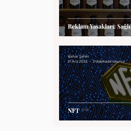
Reklam Yasakları: Sağl
Bahar Şahin
21 Ara 2022
3 dakikada okunur
NFT