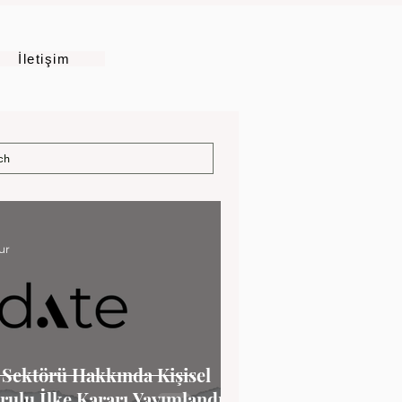
İletişim
ur
k Sektörü Hakkında Kişisel
rulu İlke Kararı Yayımlandı