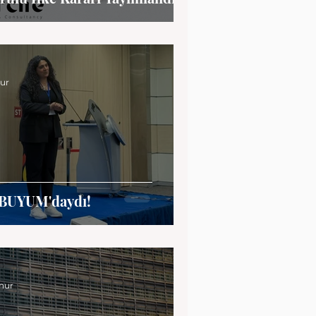
nur
BUYUM'daydı!
nur