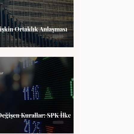
lişkin Ortaklık Anlaşması
ur
Değişen Kurallar: SPK İlke