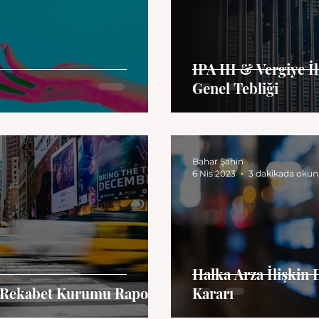
IPA III & Vergiye İ
Genel Tebliği
Bahar Şahin
6 Nis 2023
3 dakikada okun
Halka Arza İlişkin 
: Rekabet Kurumu Raporu
Kararı